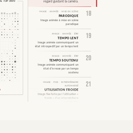
& TOP 3000
regard guidant la caméra.
18
IMAGE
›
ANIMÉE
›
MISE EN SCÈNE
PARODIQUE
7
6
5
4
3
2
1
Image animée à mise en scène
parodique
19
IMAGE
›
ANIMÉE
›
ÉTAT
TEMPO LENT
Image animée communiquant un
état introspectif par un tempo lent
20
IMAGE
›
ANIMÉE
›
ÉTAT
TEMPO SOUTENU
Image animée communiquant un
état d'ivresse par un tempo
soutenu
21
IMAGE
›
FIXE
›
INTERMÉDIAIRE
AUTOMATISÉ
A
UTILISATION FROIDE
Image fixe faite par l'utilisation «
froide » d’un intermédiaire
automatisé
22
IMAGE
›
FIXE
›
INTERMÉDIAIRE
AUTOMATISÉ
UTILISATION VISCÉRALE
Image fixe faite par l'utilisation «
viscérale » d’un intermédiaire
automatisé