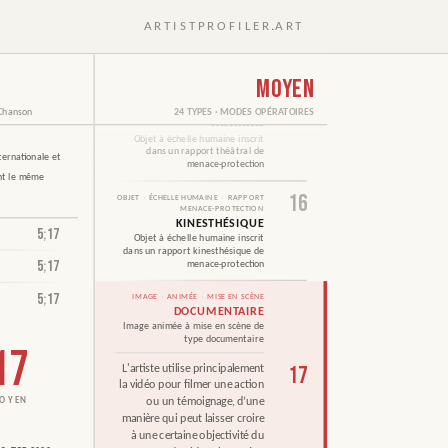
14
OBJET
›
ÉCHELLE HUMAINE
›
VESTIGE
ARTISTPROFILER
.
ART
CULTURE POP
Objet à échelle humaine de type
vestige de la culture pop
MOYEN
15
OBJET
›
ÉCHELLE HUMAINE
›
RAPPORT
MENACE-PROTECTION
Chanson
24 TYPES · MODES OPÉRATOIRES
THÉÂTRAL
Objet à échelle humaine inscrit
dans un rapport théâtral de
ternationale et
menace-protection
21
ant le même
16
OBJET
›
ÉCHELLE HUMAINE
›
RAPPORT
MENACE-PROTECTION
KINESTHÉSIQUE
5
;
17
Objet à échelle humaine inscrit
dans un rapport kinesthésique de
5
;
17
menace-protection
.1.B.3.b.x
5
;
17
IMAGE
›
ANIMÉE
›
MISE EN SCÈNE
DOCUMENTAIRE
Image animée à mise en scène de
type documentaire
17
L'artiste utilise principalement
17
la vidéo pour filmer une action
ou un témoignage, d’une
manière qui peut laisser croire
à une certaine objectivité du