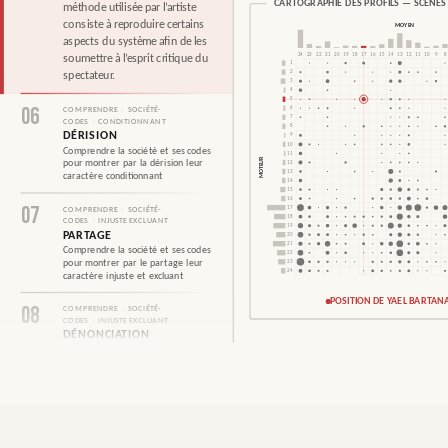
CARTOGRAPHIE DES PROFILS — SCÈNES 
méthode utilisée par l’artiste
consiste à reproduire certains
MOYEN
aspects du système afin de les
24
23
22
21
20
19
18
17
16
15
14
13
12
11
10
9
8
soumettre à l’esprit critique du
1
2
spectateur.
3
4
5
06
6
COMPRENDRE
›
SOCIÉTÉ-
7
CODES
›
CONDITIONNANT
8
DÉRISION
9
10
Comprendre la société et ses codes
11
MOTEUR
pour montrer par la dérision leur
12
13
caractère conditionnant
14
15
16
07
17
COMPRENDRE
›
SOCIÉTÉ-
18
CODES
›
INJUSTE EXCLUANT
19
PARTAGE
20
21
Comprendre la société et ses codes
POSITION DE YAEL BARTANA — 5;17
22
pour montrer par le partage leur
23
24
caractère injuste et excluant
PARTAGER LE LIEN
FICHE PNG
POSITION DE YAEL BARTAN
08
COMPRENDRE
›
SOCIÉTÉ-
CODES
›
INJUSTE EXCLUANT
DÉNONCIATION
Comprendre la société et ses codes
pour dénoncer leur caractère
injuste et excluant
09
FAIRE
›
NARRATION
›
GROTESQUE
PARODIQUE
Faire de la narration à caractère