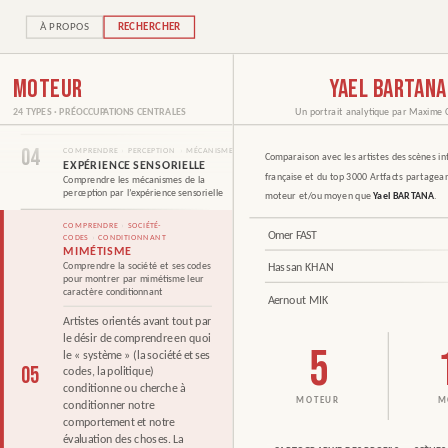
02
COMPRENDRE
›
PERCEPTION
›
LIMITES
ESPACE
À PROPOS
RECHERCHER
Comprendre les limites de notre
perception en termes d'espace
CARTOGRAPHIE DES PROFILS — SCÈNES & TOP 3000
03
COMPRENDRE
›
PERCEPTION
›
MÉCANISMES
MOTEUR
YAEL BARTANA
COMPARAISON AVEC
TRANSPOSITION FORMAT
—
Comprendre les mécanismes de la
24 TYPES · PRÉOCCUPATIONS CENTRALES
Un portrait analytique par
Maxime 
perception par la transposition de format
EN COMMUN
CE QUI
04
COMPRENDRE
›
PERCEPTION
›
MÉCANISMES
Comparaison avec les artistes des scènes in
DIFFÈRE
EXPÉRIENCE SENSORIELLE
française et du top 3000 Artfacts partage
Comprendre les mécanismes de la
perception par l’expérience sensorielle
moteur et/ou moyen que
Yael BARTANA
.
21.1.B
COMPRENDRE
›
SOCIÉTÉ-
Omer FAST
CODES
›
CONDITIONNANT
MIMÉTISME
Comprendre la société et ses codes
Hassan KHAN
21
pour montrer par mimétisme leur
caractère conditionnant
Aernout MIK
Artistes orientés avant tout par
le désir de comprendre en quoi
5
le « système » (la société et ses
Mot de passe oublié ?
Créer un compte
05
codes, la politique)
conditionne ou cherche à
conditionner notre
comportement et notre
évaluation des choses. La