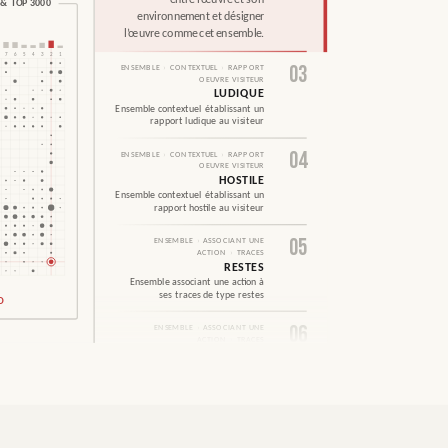
& TOP 3000
environnement et désigner
l’œuvre comme cet ensemble.
7
6
5
4
3
2
1
03
ENSEMBLE
›
CONTEXTUEL
›
RAPPORT
OEUVRE VISITEUR
LUDIQUE
Ensemble contextuel établissant un
rapport ludique au visiteur
04
ENSEMBLE
›
CONTEXTUEL
›
RAPPORT
OEUVRE VISITEUR
HOSTILE
Ensemble contextuel établissant un
rapport hostile au visiteur
05
ENSEMBLE
›
ASSOCIANT UNE
ACTION
›
TRACES
RESTES
Ensemble associant une action à
ses traces de type restes
O
06
ENSEMBLE
›
ASSOCIANT UNE
ACTION
›
TRACES
ICONIQUES
Ensemble associant une action à
ses traces de type iconiques
07
ENSEMBLE
›
ASSOCIANT UNE
ACTION
›
LIVE
ALLÉGORIE