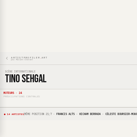
ARTISTPROFILER
.
ART
par Maxime Chanson
SCÈNE INTERNATIONALE
Tino
SEHGAL
COMPRENDRE · PERCEPTION · LIMITES
01
TEMPS
COMPRENDRE · PERCEPTION · LIMITES
02
ESPACE
MOTEURS · 24
COMPRENDRE · PERCEPTION · MÉCANISMES
03
PRÉOCCUPATIONS CENTRALES
TRANSPOSITION FORMAT
COMPRENDRE · PERCEPTION · MÉCANISMES
04
EXPÉRIENCE SENSORIELLE
MÊME POSITION 21;7
·
FRANCIS ALŸS
·
HICHAM BERRADA
·
CÉLESTE BOURSIER-MOU
● 14 ARTISTES
COMPRENDRE · SOCIÉTÉ-CODES · CONDITIONNANT
05
MIMÉTISME
COMPRENDRE · SOCIÉTÉ-CODES · CONDITIONNANT
06
DÉRISION
COMPRENDRE · SOCIÉTÉ-CODES · INJUSTE EXCLUANT