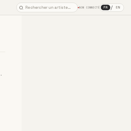
/
FR
EN
NON CONNECTÉ
.