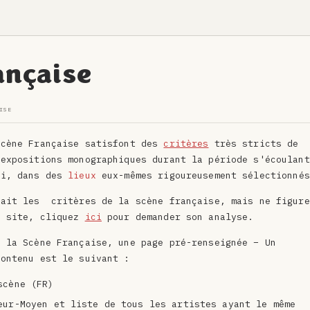
ançaise
ISE
Scène Française
satisfont des
critères
très stricts de
 expositions monographiques durant la période s'écoulant
ui, dans des
lieux
eux-mêmes rigoureusement sélectionnés
fait les critères de la scène française, mais ne figure
e site, cliquez
ici
pour demander son analyse.
e la Scène Française, une page pré-renseignée
– Un
contenu est le suivant :
 scène (FR)
eur-Moyen et liste de tous les artistes ayant le même