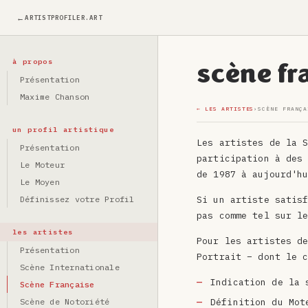
ARTISTPROFILER.ART
à propos
scène fr
Présentation
Maxime Chanson
← LES ARTISTES
›
SCÈNE FRANÇA
un profil artistique
Les
artistes de la 
Présentation
participation à des
Le Moteur
de 1987 à aujourd'h
Le Moyen
Définissez votre Profil
Si un artiste satis
pas comme tel sur l
les artistes
Pour les artistes d
Présentation
Portrait –
dont le 
Scène Internationale
Indication de la
Scène Française
Scène de Notoriété
Définition du Mot