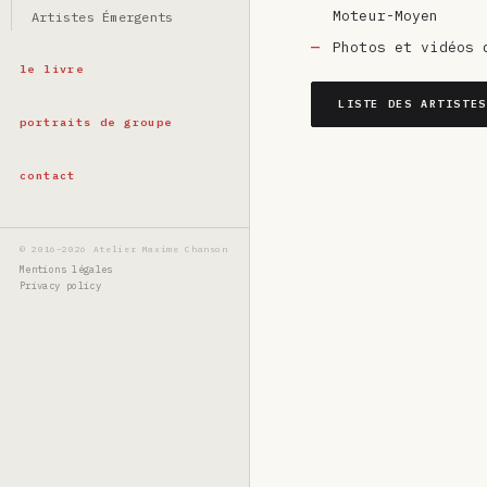
Moteur-Moyen
Artistes Émergents
Photos et vidéos 
le livre
LISTE DES ARTISTES
portraits de groupe
contact
© 2016–2026 Atelier Maxime Chanson
Mentions légales
Privacy policy