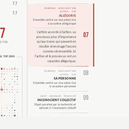
7
;
7
ENSEMBLE
›
ASSOCIANT UNE
7
;
7
ACTION
›
LIVE
ALLÉGORIE
Ensemble centré sur une action live
à caractère allégorique
7
L’artiste accorde à l’action, au
07
processus plus d’importance
qu’aux traces qui peuvent en
résulter et envisage l'œuvre
comme cet ensemble. Ici
l'action et le processus ont un
& TOP 3000
caractère allégorique.
08
ENSEMBLE
›
ASSOCIANT UNE
7
6
5
4
3
2
1
7;7
ACTION
›
LIVE
SA PERSONNE
Ensemble centré sur une action live
à caractère personnel
09
OBJET
›
SACRALISÉ
›
TECHNICITÉ
INCONSCIENT COLLECTIF
Objet sacralisé par la technicité et
adressé à l'inconscient collectif
10
OBJET
›
SACRALISÉ
›
TECHNICITÉ
INCONSCIENT INDIVIDUEL
Objet sacralisé par la technicité et