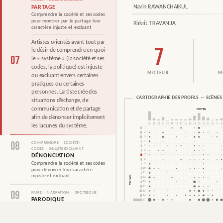
CODES
›
INJUSTE EXCLUANT
Navin RAWANCHAIKUL
PARTAGE
Comprendre la société et ses codes
pour montrer par le partage leur
Rirkrit TIRAVANIJA
caractère injuste et excluant
Artistes orientés avant tout par
7
le désir de comprendre en quoi
07
le « système » (la société et ses
codes, la politique) est injuste
ou excluant envers certaines
pratiques ou certaines
personnes. L’artiste crée des
CARTOGRAPHIE DES PROFILS — SCÈNES 
situations d’échange, de
communication et de partage
MOYEN
afin de dénoncer implicitement
24
23
22
21
20
19
18
17
16
15
14
13
12
11
10
9
8
les lacunes du système.
POSITION DE ASSUME VIVID ASTRO FOCUS — 
1
2
3
08
4
PARTAGER LE LIEN
FICHE PNG
COMPRENDRE
›
SOCIÉTÉ-
5
CODES
›
INJUSTE EXCLUANT
6
DÉNONCIATION
7
8
Comprendre la société et ses codes
9
10
pour dénoncer leur caractère
11
injuste et excluant
MOTEUR
12
13
14
09
15
FAIRE
›
NARRATION
›
GROTESQUE
16
PARODIQUE
17
18
Faire de la narration à caractère
19
grotesque sur le mode parodique
20
21
22