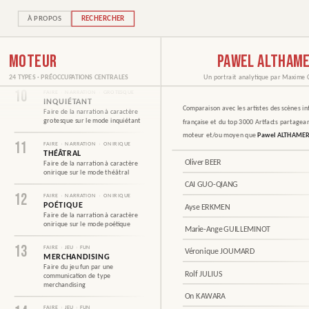
Comprendre la société et ses codes
pour dénoncer leur caractère
injuste et excluant
À PROPOS
RECHERCHER
09
FAIRE
›
NARRATION
›
GROTESQUE
CARTOGRAPHIE DES PROFILS — SCÈNES & TOP 3000
PARODIQUE
MOTEUR
PAWEL ALTHAM
COMPARAISON AVEC
Faire de la narration à caractère
—
grotesque sur le mode parodique
24 TYPES · PRÉOCCUPATIONS CENTRALES
Un portrait analytique par
Maxime 
10
FAIRE
›
NARRATION
›
GROTESQUE
INQUIÉTANT
EN COMMUN
CE QUI
Comparaison avec les artistes des scènes in
DIFFÈRE
Faire de la narration à caractère
grotesque sur le mode inquiétant
française et du top 3000 Artfacts partage
moteur et/ou moyen que
Pawel ALTHAME
11
FAIRE
›
NARRATION
›
ONIRIQUE
THÉÂTRAL
21.1.B
Oliver BEER
Faire de la narration à caractère
onirique sur le mode théâtral
CAI GUO-QIANG
21
12
FAIRE
›
NARRATION
›
ONIRIQUE
POÉTIQUE
Ayse ERKMEN
Faire de la narration à caractère
onirique sur le mode poétique
Marie-Ange GUILLEMINOT
13
FAIRE
›
JEU
›
FUN
Mot de passe oublié ?
Créer un compte
Véronique JOUMARD
MERCHANDISING
Faire du jeu fun par une
Rolf JULIUS
communication de type
merchandising
On KAWARA
FAIRE
›
JEU
›
FUN