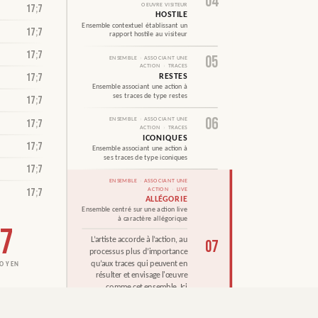
04
OEUVRE VISITEUR
17
;
7
HOSTILE
Ensemble contextuel établissant un
17
;
7
rapport hostile au visiteur
17
;
7
05
ENSEMBLE
›
ASSOCIANT UNE
ACTION
›
TRACES
17
;
7
RESTES
Ensemble associant une action à
ses traces de type restes
17
;
7
06
ENSEMBLE
›
ASSOCIANT UNE
17
;
7
ACTION
›
TRACES
ICONIQUES
17
;
7
Ensemble associant une action à
ses traces de type iconiques
17
;
7
ENSEMBLE
›
ASSOCIANT UNE
17
;
7
ACTION
›
LIVE
ALLÉGORIE
Ensemble centré sur une action live
à caractère allégorique
7
L’artiste accorde à l’action, au
07
processus plus d’importance
qu’aux traces qui peuvent en
résulter et envisage l'œuvre
comme cet ensemble. Ici
l'action et le processus ont un
& TOP 3000
caractère allégorique.