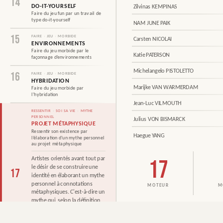
14
DO-IT-YOURSELF
Zilvinas KEMPINAS
Faire du jeu fun par un travail de
type do-it-yourself
NAM JUNE PAIK
15
FAIRE
›
JEU
›
MORBIDE
Carsten NICOLAI
ENVIRONNEMENTS
Faire du jeu morbide par le
Katie PATERSON
façonnage d’environnements
Michelangelo PISTOLETTO
16
FAIRE
›
JEU
›
MORBIDE
HYBRIDATION
Marijke VAN WARMERDAM
Faire du jeu morbide par
l'hybridation
Jean-Luc VILMOUTH
RESSENTIR
›
SOI SA VIE
›
MYTHE
PERSONNEL
Julius VON BISMARCK
PROJET MÉTAPHYSIQUE
POSITION DE PAWEL ALTHAMER — 17;7
Ressentir son existence par
Haegue YANG
l’élaboration d’un mythe personnel
PARTAGER LE LIEN
FICHE PNG
au projet métaphysique
Artistes orientés avant tout par
17
le désir de se construire une
17
identité en élaborant un mythe
personnel à connotations
métaphysiques. C'est-à-dire un
mythe qui, selon la définition
admise, a pour objet «la quête
CARTOGRAPHIE DES PROFILS — SCÈNES 
de l'être absolu, des causes de
MOYEN